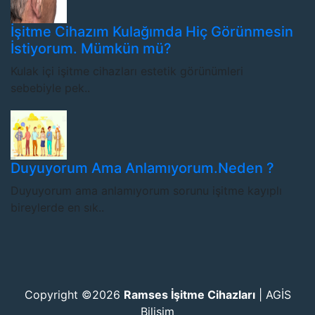
İşitme Cihazım Kulağımda Hiç Görünmesin
İstiyorum. Mümkün mü?
Kulak içi işitme cihazları estetik görünümleri
sebebiyle pek..
Duyuyorum Ama Anlamıyorum.Neden ?
Duyuyorum ama anlamıyorum sorunu işitme kayıplı
bireylerde en sık..
Copyright ©2026
Ramses İşitme Cihazları
|
AGİS
Bilişim