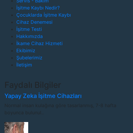
Servis - Bakım
İşitme Kaybı Nedir?
Çocuklarda İşitme Kaybı
Cihaz Denemesi
İşitme Testi
Hakkımızda
İkame Cihaz Hizmeti
Ekibimiz
Şubelerimiz
İletişim
Faydalı Bilgiler
Yapay Zeka İşitme Cihazları
Normal insan kulağına göre tasarlanmış, 7-8 hafta
boyunca bulunul..