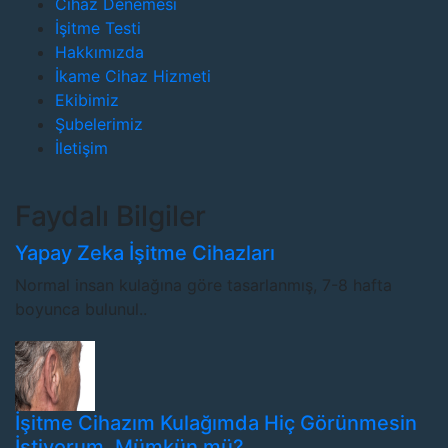
Cihaz Denemesi
İşitme Testi
Hakkımızda
İkame Cihaz Hizmeti
Ekibimiz
Şubelerimiz
İletişim
Faydalı Bilgiler
Yapay Zeka İşitme Cihazları
Normal insan kulağına göre tasarlanmış, 7-8 hafta
boyunca bulunul..
İşitme Cihazım Kulağımda Hiç Görünmesin
İstiyorum. Mümkün mü?