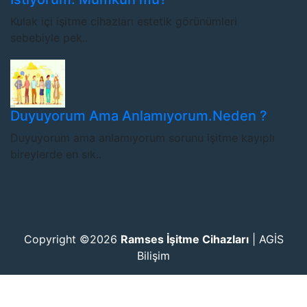
Kulak içi işitme cihazları estetik görünümleri
sebebiyle pek..
Duyuyorum Ama Anlamıyorum.Neden ?
Duyuyorum ama anlamıyorum sorunu işitme kayıplı
bireylerde en sık..
Copyright ©2026
Ramses İşitme Cihazları
|
AGİS
Bilişim