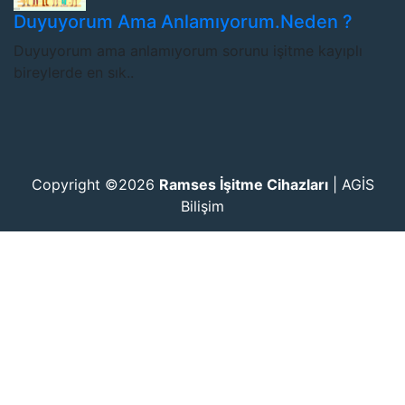
Duyuyorum Ama Anlamıyorum.Neden ?
Duyuyorum ama anlamıyorum sorunu işitme kayıplı
bireylerde en sık..
Copyright ©2026
Ramses İşitme Cihazları
|
AGİS
Bilişim