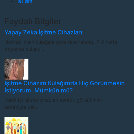
İletişim
Faydalı Bilgiler
Yapay Zeka İşitme Cihazları
Normal insan kulağına göre tasarlanmış, 7-8 hafta
boyunca bulunul..
İşitme Cihazım Kulağımda Hiç Görünmesin
İstiyorum. Mümkün mü?
Kulak içi işitme cihazları estetik görünümleri
sebebiyle pek..