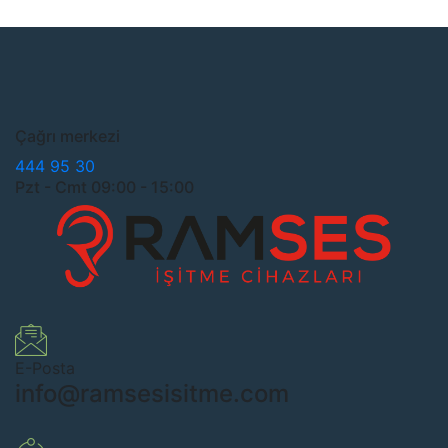
Çağrı merkezi
444 95 30
Pzt - Cmt 09:00 - 15:00
E-Posta
info@ramsesisitme.com