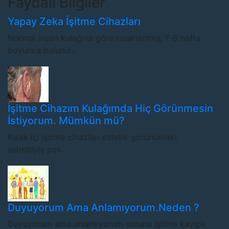
Faydalı Bilgiler
Yapay Zeka İşitme Cihazları
Normal insan kulağına göre tasarlanmış, 7-8 hafta
boyunca bulunul..
İşitme Cihazım Kulağımda Hiç Görünmesin
İstiyorum. Mümkün mü?
Kulak içi işitme cihazları estetik görünümleri
sebebiyle pek..
Duyuyorum Ama Anlamıyorum.Neden ?
Duyuyorum ama anlamıyorum sorunu işitme kayıplı