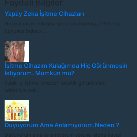
Faydalı Bilgiler
Yapay Zeka İşitme Cihazları
Normal insan kulağına göre tasarlanmış, 7-8 hafta
boyunca bulunul..
İşitme Cihazım Kulağımda Hiç Görünmesin
İstiyorum. Mümkün mü?
Kulak içi işitme cihazları estetik görünümleri
sebebiyle pek..
Duyuyorum Ama Anlamıyorum.Neden ?
Duyuyorum ama anlamıyorum sorunu işitme kayıplı