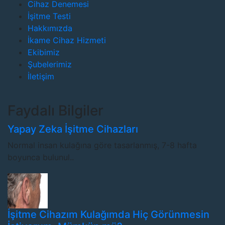
Cihaz Denemesi
İşitme Testi
Hakkımızda
İkame Cihaz Hizmeti
Ekibimiz
Şubelerimiz
İletişim
Faydalı Bilgiler
Yapay Zeka İşitme Cihazları
Normal insan kulağına göre tasarlanmış, 7-8 hafta
boyunca bulunul..
İşitme Cihazım Kulağımda Hiç Görünmesin