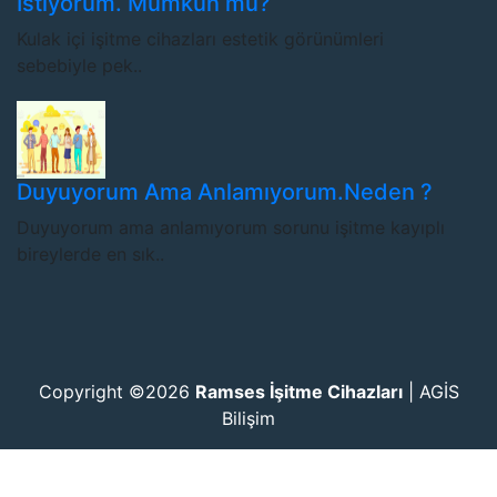
İstiyorum. Mümkün mü?
Kulak içi işitme cihazları estetik görünümleri
sebebiyle pek..
Duyuyorum Ama Anlamıyorum.Neden ?
Duyuyorum ama anlamıyorum sorunu işitme kayıplı
bireylerde en sık..
Copyright ©2026
Ramses İşitme Cihazları
|
AGİS
Bilişim