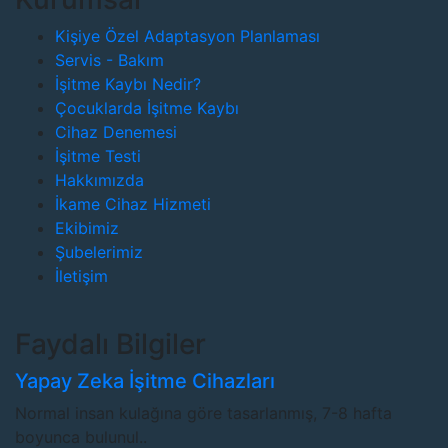
Kişiye Özel Adaptasyon Planlaması
Servis - Bakım
İşitme Kaybı Nedir?
Çocuklarda İşitme Kaybı
Cihaz Denemesi
İşitme Testi
Hakkımızda
İkame Cihaz Hizmeti
Ekibimiz
Şubelerimiz
İletişim
Faydalı Bilgiler
Yapay Zeka İşitme Cihazları
Normal insan kulağına göre tasarlanmış, 7-8 hafta
boyunca bulunul..