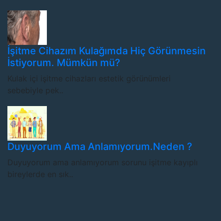
İşitme Cihazım Kulağımda Hiç Görünmesin
İstiyorum. Mümkün mü?
Kulak içi işitme cihazları estetik görünümleri
sebebiyle pek..
Duyuyorum Ama Anlamıyorum.Neden ?
Duyuyorum ama anlamıyorum sorunu işitme kayıplı
bireylerde en sık..